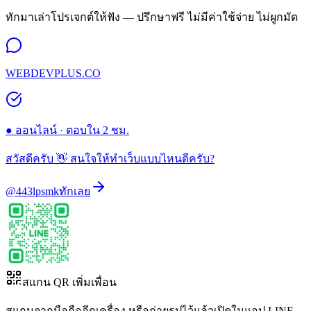
ทักมาเล่าโปรเจกต์ให้ฟัง — ปรึกษาฟรี ไม่มีค่าใช้จ่าย ไม่ผูกมัด
WEBDEVPLUS.CO
● ออนไลน์ · ตอบใน 2 ชม.
สวัสดีครับ 👋 สนใจให้ทำเว็บแบบไหนดีครับ?
@443lpsmk
ทักเลย
สแกน QR เพิ่มเพื่อน
สแกนจากมือถืออีกเครื่อง หรือถ่ายรูปไว้แล้วเปิดในแอป LINE