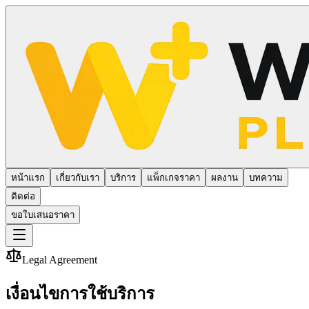
หน้าแรก
เกี่ยวกับเรา
บริการ
แพ็กเกจราคา
ผลงาน
บทความ
ติดต่อ
ขอใบเสนอราคา
Legal Agreement
เงื่อนไขการใช้บริการ