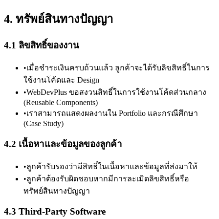
4. ทรัพย์สินทางปัญญา
4.1 ลิขสิทธิ์ของงาน
•
เมื่อชำระเงินครบถ้วนแล้ว ลูกค้าจะได้รับลิขสิทธิ์ในการ
ใช้งานโค้ดและ Design
•
WebDevPlus ขอสงวนสิทธิ์ในการใช้งานโค้ดส่วนกลาง
(Reusable Components)
•
เราสามารถแสดงผลงานใน Portfolio และกรณีศึกษา
(Case Study)
4.2 เนื้อหาและข้อมูลของลูกค้า
•
ลูกค้ารับรองว่ามีสิทธิ์ในเนื้อหาและข้อมูลที่ส่งมาให้
•
ลูกค้าต้องรับผิดชอบหากมีการละเมิดลิขสิทธิ์หรือ
ทรัพย์สินทางปัญญา
4.3 Third-Party Software