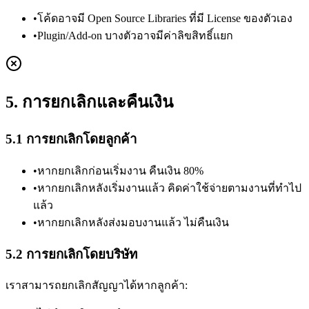
•
โค้ดอาจมี Open Source Libraries ที่มี License ของตัวเอง
•
Plugin/Add-on บางตัวอาจมีค่าลิขสิทธิ์แยก
5. การยกเลิกและคืนเงิน
5.1 การยกเลิกโดยลูกค้า
•
หากยกเลิกก่อนเริ่มงาน คืนเงิน 80%
•
หากยกเลิกหลังเริ่มงานแล้ว คิดค่าใช้จ่ายตามงานที่ทำไป
แล้ว
•
หากยกเลิกหลังส่งมอบงานแล้ว ไม่คืนเงิน
5.2 การยกเลิกโดยบริษัท
เราสามารถยกเลิกสัญญาได้หากลูกค้า: