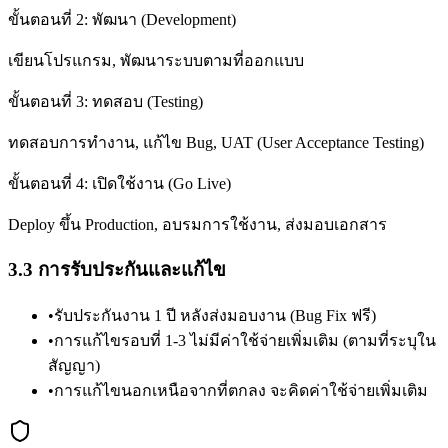
ขั้นตอนที่ 2: พัฒนา (Development)
เขียนโปรแกรม, พัฒนาระบบตามที่ออกแบบ
ขั้นตอนที่ 3: ทดสอบ (Testing)
ทดสอบการทำงาน, แก้ไข Bug, UAT (User Acceptance Testing)
ขั้นตอนที่ 4: เปิดใช้งาน (Go Live)
Deploy ขึ้น Production, อบรมการใช้งาน, ส่งมอบเอกสาร
3.3 การรับประกันและแก้ไข
•
รับประกันงาน 1 ปี หลังส่งมอบงาน (Bug Fix ฟรี)
•
การแก้ไขรอบที่ 1-3 ไม่มีค่าใช้จ่ายเพิ่มเติม (ตามที่ระบุใน
สัญญา)
•
การแก้ไขนอกเหนือจากที่ตกลง จะคิดค่าใช้จ่ายเพิ่มเติม