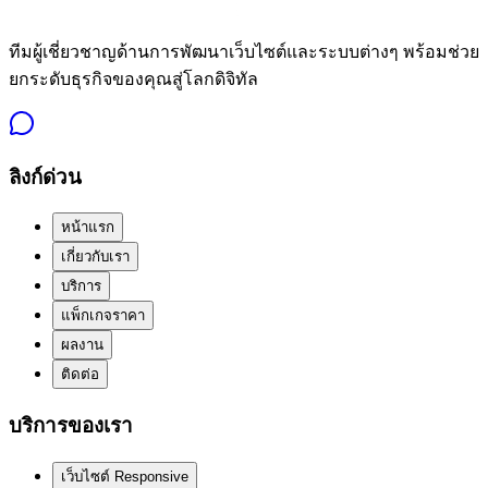
ทีมผู้เชี่ยวชาญด้านการพัฒนาเว็บไซต์และระบบต่างๆ พร้อมช่วย
ยกระดับธุรกิจของคุณสู่โลกดิจิทัล
ลิงก์ด่วน
หน้าแรก
เกี่ยวกับเรา
บริการ
แพ็กเกจราคา
ผลงาน
ติดต่อ
บริการของเรา
เว็บไซต์ Responsive