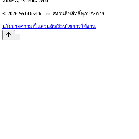
จันทร์-ศุกร์ 9:00-18:00
©
2026
WebDevPlus.co. สงวนลิขสิทธิ์ทุกประการ
นโยบายความเป็นส่วนตัว
เงื่อนไขการใช้งาน